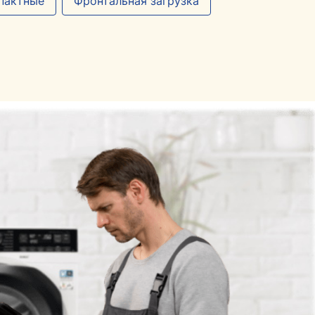
пактные
Фронтальная загрузка