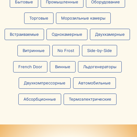
Бытовые
Промышленные
Оборудование
Торговые
Морозильные камеры
Встраиваемые
Однокамерные
Двухкамерные
Витринные
No Frost
Side-by-Side
French Door
Винные
Льдогенераторы
Двухкомпрессорные
Автомобильные
Абсорбционные
Термоэлектрические