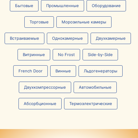
Бытовые
Промышленные
Оборудование
Торговые
Морозильные камеры
Встраиваемые
Однокамерные
Двухкамерные
Витринные
No Frost
Side-by-Side
French Door
Винные
Льдогенераторы
Двухкомпрессорные
Автомобильные
Абсорбционные
Термоэлектрические