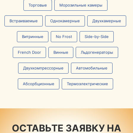
Торговые
Морозильные камеры
Встраиваемые
Однокамерные
Двухкамерные
Витринные
No Frost
Side-by-Side
French Door
Винные
Льдогенераторы
Двухкомпрессорные
Автомобильные
Абсорбционные
Термоэлектрические
ОСТАВЬТЕ ЗАЯВКУ НА