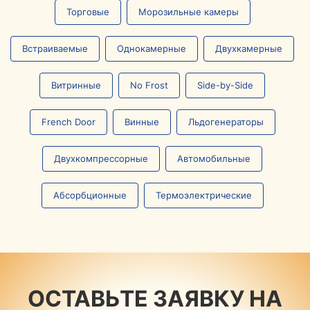
Торговые
Морозильные камеры
Встраиваемые
Однокамерные
Двухкамерные
Витринные
No Frost
Side-by-Side
French Door
Винные
Льдогенераторы
Двухкомпрессорные
Автомобильные
Абсорбционные
Термоэлектрические
ОСТАВЬТЕ ЗАЯВКУ НА